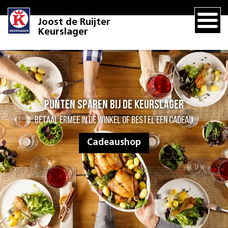
Joost de Ruijter
Keurslager
Punten sparen bij de Keurslager
Betaal ermee in de winkel of bestel een cadeau
Cadeaushop