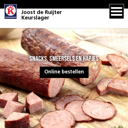
Joost de Ruijter
Keurslager
Snacks, smeersels en hapjes
Online bestellen