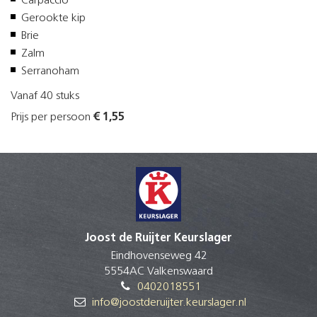
Carpaccio
Gerookte kip
Brie
Zalm
Serranoham
Vanaf 40 stuks
Prijs per persoon
€ 1,55
Joost de Ruijter Keurslager
Eindhovenseweg 42
5554AC Valkenswaard
0402018551
info@joostderuijter.keurslager.nl