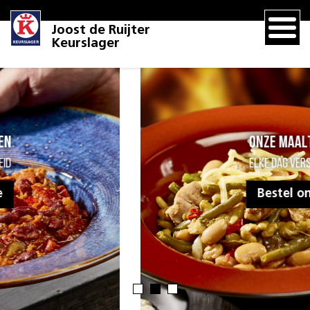
Joost de Ruijter
Keurslager
Onze maaltijden
Elke dag vers bereid
Bestel online